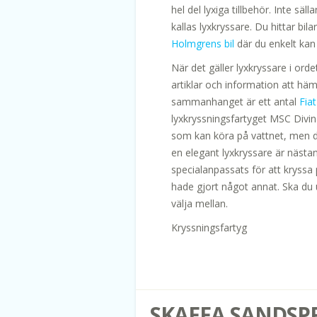
hel del lyxiga tillbehör. Inte s
kallas lyxkryssare. Du hittar b
Holmgrens bil
där du enkelt kan
När det gäller lyxkryssare i ord
artiklar och information att häm
sammanhanget är ett antal
Fia
lyxkryssningsfartyget MSC Divina
som kan köra på vattnet, men de
en elegant lyxkryssare är nästan 
specialanpassats för att kryssa
hade gjort något annat. Ska du ut
välja mellan.
Kryssningsfartyg
SKAFFA SANDSPR