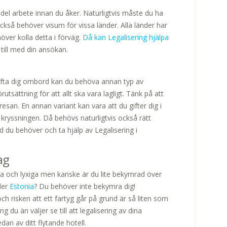
 del arbete innan du åker. Naturligtvis måste du ha
ckså behöver visum för vissa länder. Alla länder har
över kolla detta i förväg.
Då kan Legalisering hjälpa
 till med din ansökan.
ifta dig ombord kan du behöva annan typ av
rutsättning för att allt ska vara lagligt. Tänk på att
esan. En annan variant kan vara att du gifter dig i
 kryssningen. Då behövs naturligtvis också rätt
d du behöver och ta hjälp av Legalisering i
ag
ra och lyxiga men kanske är du lite bekymrad över
ler
Estonia
? Du behöver inte bekymra dig!
h risken att ett fartyg går på grund är så liten som
g du än väljer se till att legalisering av dina
an av ditt flytande hotell.