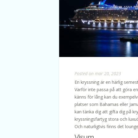
Posted on mar 20, 2023
En kryssning är en härlig semest
Varför inte passa på att göra e
känns för lång kan du exempelvis
platser som Bahamas eller Jamai
kan tänka dig att gifta dig på kr
kryssningsfartyg stora och luxu
Och naturligtvis finns det lounge
Visum