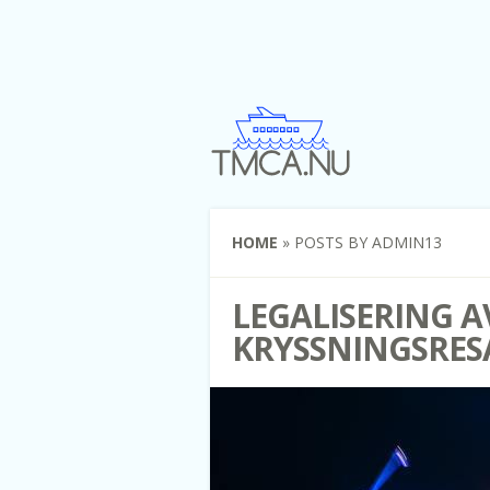
HOME
»
POSTS BY ADMIN13
LEGALISERING 
KRYSSNINGSRE