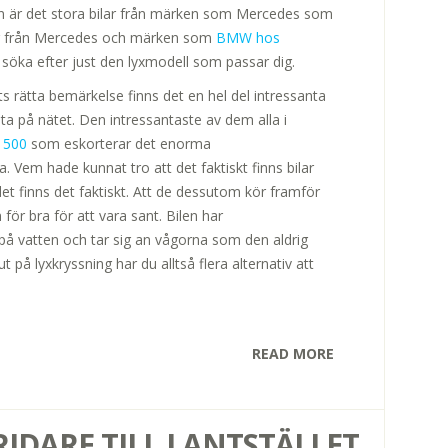
ällan är det stora bilar från märken som Mercedes som
ilar från Mercedes och märken som
BMW hos
 söka efter just den lyxmodell som passar dig.
ets rätta bemärkelse finns det en hel del intressanta
ta på nätet. Den intressantaste av dem alla i
t 500
som eskorterar det enorma
. Vem hade kunnat tro att det faktiskt finns bilar
t finns det faktiskt. Att de dessutom kör framför
för bra för att vara sant. Bilen har
 på vatten och tar sig an vågorna som den aldrig
 på lyxkryssning har du alltså flera alternativ att
READ MORE
IDARE TILL LANTSTÄLLET