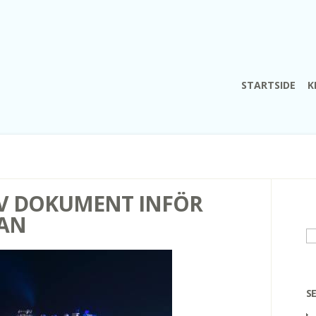
STARTSIDE
K
AV DOKUMENT INFÖR
SAN
S
ef
S