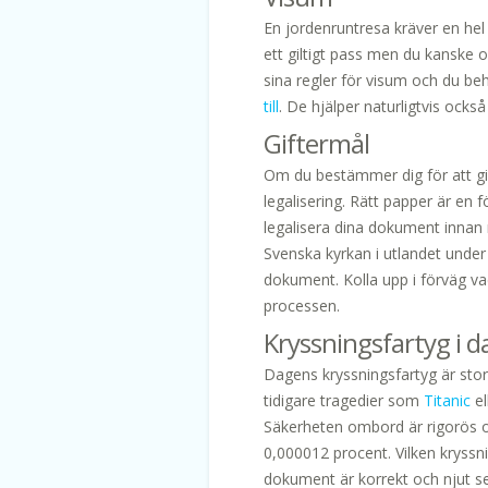
En jordenruntresa kräver en hel
ett giltigt pass men du kanske o
sina regler för visum och du beh
till
. De hjälper naturligtvis också
Giftermål
Om du bestämmer dig för att g
legalisering. Rätt papper är en fö
legalisera dina dokument innan r
Svenska kyrkan i utlandet under
dokument. Kolla upp i förväg va
processen.
Kryssningsfartyg i d
Dagens kryssningsfartyg är sto
tidigare tragedier som
Titanic
el
Säkerheten ombord är rigorös oc
0,000012 procent. Vilken kryssnin
dokument är korrekt och njut sed