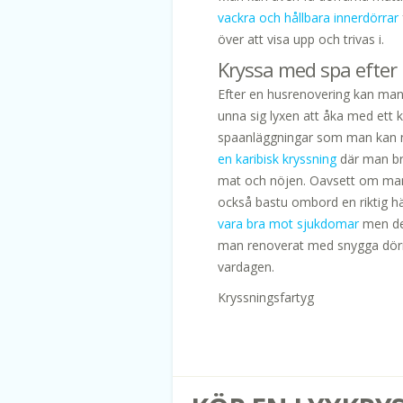
vackra och hållbara innerdörrar
över att visa upp och trivas i.
Kryssa med spa efter
Efter en husrenovering kan man 
unna sig lyxen att åka med ett k
spaanläggningar som man kan nj
en karibisk kryssning
där man br
mat och nöjen. Oavsett om man v
också bastu ombord en riktig hä
vara bra mot sjukdomar
men det
man renoverat med snygga dörra
vardagen.
Kryssningsfartyg