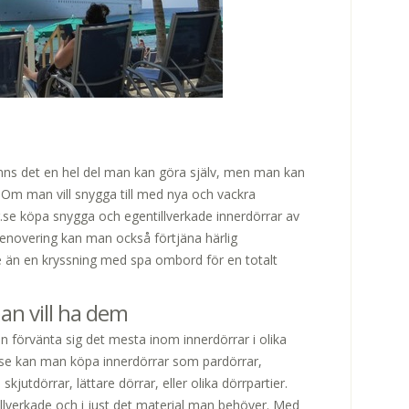
inns det en hel del man kan göra själv, men man kan
 Om man vill snygga till med nya och vackra
.se köpa snygga och egentillverkade innerdörrar av
usrenovering kan man också förtjäna härlig
re än en kryssning med spa ombord för en totalt
an vill ha dem
förvänta sig det mesta inom innerdörrar i olika
.se kan man köpa innerdörrar som pardörrar,
kjutdörrar, lättare dörrar, eller olika dörrpartier.
llverkade och i just det material man behöver. Med