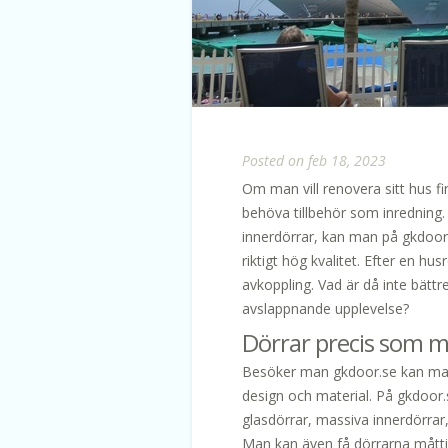
Posted on feb 18, 2023
Om man vill renovera sitt hus f
behöva tillbehör som inredning.
innerdörrar, kan man på gkdoor
riktigt hög kvalitet. Efter en h
avkoppling. Vad är då inte bätt
avslappnande upplevelse?
Dörrar precis som m
Besöker man gkdoor.se kan man 
design och material. På gkdoor
glasdörrar, massiva innerdörrar, s
Man kan även få dörrarna måtti